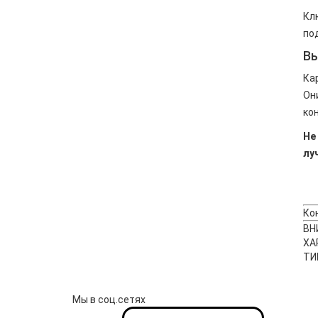
Кл
по
Вы
Ка
Он
ко
Не
лу
Ко
ВН
ХА
ТИ
Мы в соц.сетях