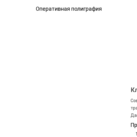
Оперативная полиграфия
К
Со
тр
Да
Пр