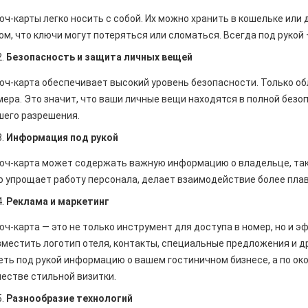
юч-карты легко носить с собой. Их можно хранить в кошельке или
том, что ключи могут потеряться или сломаться. Всегда под рукой 
Безопасность и защита личных вещей
юч-карта обеспечивает высокий уровень безопасности. Только о
мера. Это значит, что ваши личные вещи находятся в полной безоп
шего разрешения.
Информация под рукой
юч-карта может содержать важную информацию о владельце, таку
о упрощает работу персонала, делает взаимодействие более пла
Реклама и маркетинг
юч-карта — это не только инструмент для доступа в номер, но и 
зместить логотип отеля, контакты, специальные предложения и д
еть под рукой информацию о вашем гостиничном бизнесе, а по ок
честве стильной визитки.
Разнообразие технологий