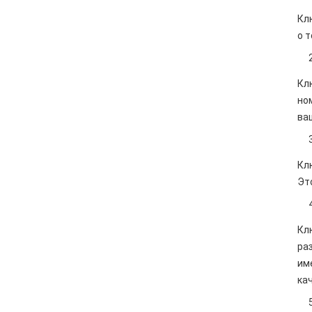
Кл
о 
Кл
но
ва
Кл
Эт
Кл
ра
им
ка